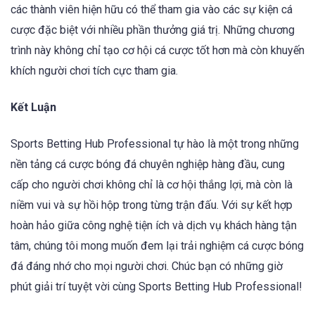
các thành viên hiện hữu có thể tham gia vào các sự kiện cá
cược đặc biệt với nhiều phần thưởng giá trị. Những chương
trình này không chỉ tạo cơ hội cá cược tốt hơn mà còn khuyến
khích người chơi tích cực tham gia.
Kết Luận
Sports Betting Hub Professional tự hào là một trong những
nền tảng cá cược bóng đá chuyên nghiệp hàng đầu, cung
cấp cho người chơi không chỉ là cơ hội thắng lợi, mà còn là
niềm vui và sự hồi hộp trong từng trận đấu. Với sự kết hợp
hoàn hảo giữa công nghệ tiện ích và dịch vụ khách hàng tận
tâm, chúng tôi mong muốn đem lại trải nghiệm cá cược bóng
đá đáng nhớ cho mọi người chơi. Chúc bạn có những giờ
phút giải trí tuyệt vời cùng Sports Betting Hub Professional!