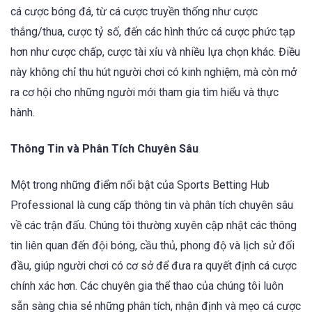
cá cược bóng đá, từ cá cược truyền thống như cược
thắng/thua, cược tỷ số, đến các hình thức cá cược phức tạp
hơn như cược chấp, cược tài xỉu và nhiều lựa chọn khác. Điều
này không chỉ thu hút người chơi có kinh nghiệm, mà còn mở
ra cơ hội cho những người mới tham gia tìm hiểu và thực
hành.
Thông Tin và Phân Tích Chuyên Sâu
Một trong những điểm nổi bật của Sports Betting Hub
Professional là cung cấp thông tin và phân tích chuyên sâu
về các trận đấu. Chúng tôi thường xuyên cập nhật các thông
tin liên quan đến đội bóng, cầu thủ, phong độ và lịch sử đối
đầu, giúp người chơi có cơ sở để đưa ra quyết định cá cược
chính xác hơn. Các chuyên gia thể thao của chúng tôi luôn
sẵn sàng chia sẻ những phân tích, nhận định và mẹo cá cược