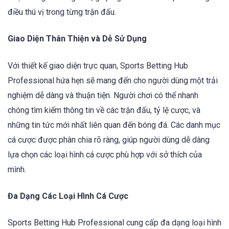
điều thú vị trong từng trận đấu.
Giao Diện Thân Thiện và Dễ Sử Dụng
Với thiết kế giao diện trực quan, Sports Betting Hub
Professional hứa hẹn sẽ mang đến cho người dùng một trải
nghiệm dễ dàng và thuận tiện. Người chơi có thể nhanh
chóng tìm kiếm thông tin về các trận đấu, tỷ lệ cược, và
những tin tức mới nhất liên quan đến bóng đá. Các danh mục
cá cược được phân chia rõ ràng, giúp người dùng dễ dàng
lựa chọn các loại hình cá cược phù hợp với sở thích của
mình.
Đa Dạng Các Loại Hình Cá Cược
Sports Betting Hub Professional cung cấp đa dạng loại hình