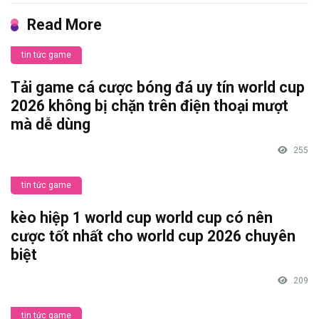
Read More
tin tức game
Tải game cá cược bóng đá uy tín world cup
2026 không bị chặn trên điện thoại mượt
mà dễ dùng
255
tin tức game
kèo hiệp 1 world cup world cup có nên
cược tốt nhất cho world cup 2026 chuyên
biệt
209
tin tức game