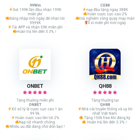
99Win
CE88
Gửi 199K lần đầu nhận 199K
nạp đầu tặng ngay 388K
miễn phí
hoàn cược cực cao 2%
Đăng nhập mỗi ngày để nhận tới
trải nghiệm vòng quay may mắn
9999K
lì xì miễn phí mỗi ngày
Tải APP và nhận 59K miễn phí
Hoàn trả lên đến 3.3%！
ONBET
QH88
Tặng thưởng miễn phí
Tặng thưởng tại
ONBET
QH88
Xổ số tỷ lệ cược cực cao 1 ăn
Nhà cái truyền thống và uy tín
99.9k.
nhất Việt Nam.
Hoàn cược cao lên tới 2%
Tặng 150k free khi đăng ký.
Nạp rút nhanh chóng
Hoàn trả lên đến 3.3%！
Nhiều ưu đãi đang chờ đón bạn !