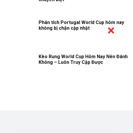
Phân tích Portugal World Cup hôm nay
không bị chặn cập nhật
Kèo Rung World Cup Hôm Nay Nên Đánh
Không – Luôn Truy Cập Được