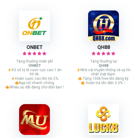
ONBET
QH88
Tặng thưởng miễn phí
Tặng thưởng tại
ONBET
QH88
Xổ số tỷ lệ cược cực cao 1 ăn
Nhà cái truyền thống và uy tín
99.9k.
nhất Việt Nam.
Hoàn cược cao lên tới 2%
Tặng 150k free khi đăng ký.
Nạp rút nhanh chóng
Hoàn trả lên đến 3.3%！
Nhiều ưu đãi đang chờ đón bạn !