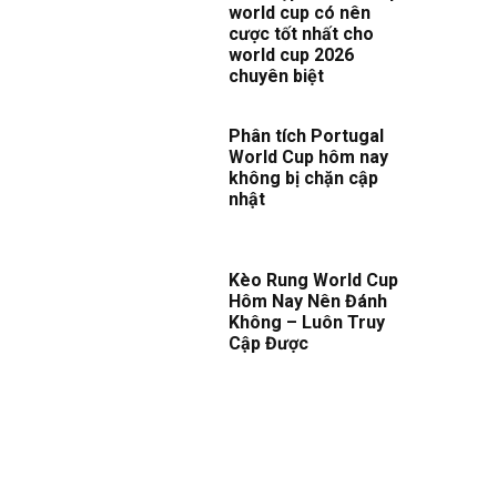
world cup có nên
cược tốt nhất cho
world cup 2026
chuyên biệt
Phân tích Portugal
World Cup hôm nay
không bị chặn cập
nhật
Kèo Rung World Cup
Hôm Nay Nên Đánh
Không – Luôn Truy
Cập Được