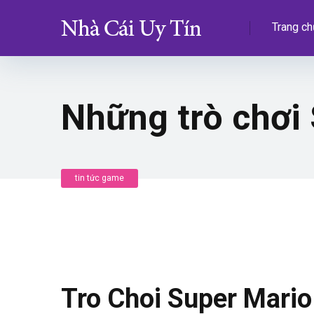
Trang ch
Những trò chơi
tin tức game
Tro Choi Super Mario