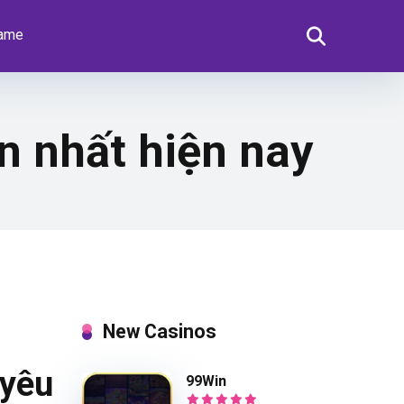
game
n nhất hiện nay
New Casinos
 yêu
99Win