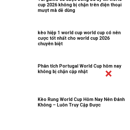
cup 2026 không bị chặn trên điện thoại
mượt mà dễ dùng
kèo hiệp 1 world cup world cup có nên
cược tốt nhất cho world cup 2026
chuyên biệt
Phân tích Portugal World Cup hôm nay
không bị chặn cập nhật
Kèo Rung World Cup Hôm Nay Nên Đánh
Không – Luôn Truy Cập Được