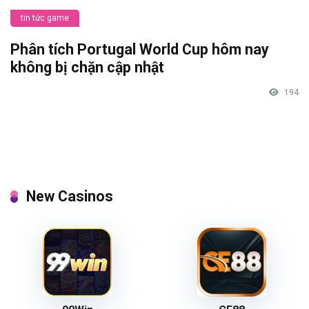
tin tức game
Phân tích Portugal World Cup hôm nay
không bị chặn cập nhật
194
New Casinos