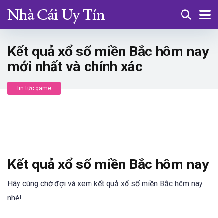
Kết quả xổ số miền Bắc hôm nay
mới nhất và chính xác
tin tức game
Kết quả xổ số miền Bắc hôm nay
Hãy cùng chờ đợi và xem kết quả xổ số miền Bắc hôm nay
nhé!