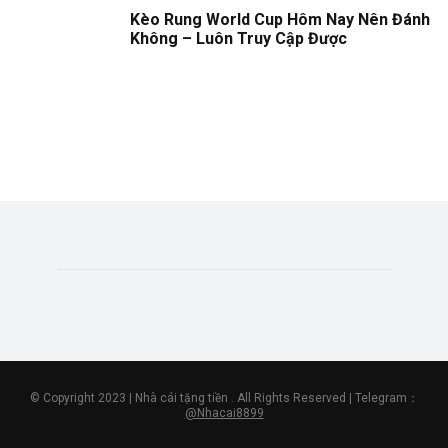
Kèo Rung World Cup Hôm Nay Nên Đánh
Không – Luôn Truy Cập Được
© Copyright 2023 | Nhà cái tặng tiền . All Rights Reserved | Telegram：
@Nhacai8899