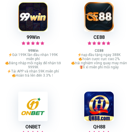
99Win
CE88
99Win
CE88
Gửi 199K lần đầu nhận 199K
nạp đầu tặng ngay 388K
miễn phí
hoàn cược cực cao 2%
Đăng nhập mỗi ngày để nhận tới
trải nghiệm vòng quay may mắn
9999K
lì xì miễn phí mỗi ngày
Tải APP và nhận 59K miễn phí
Hoàn trả lên đến 3.3%！
ONBET
QH88