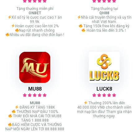
Tặng thưởng miễn phí
Tặng thưởng tại
ONBET
QH88
Xổ số tỷ lệ cược cực cao 1 ăn
Nhà cái truyền thống và uy tín
99.9k.
nhất Việt Nam.
Hoàn cược cao lên tới 2%
Tặng 150k free khi đăng ký.
Nạp rút nhanh chóng
Hoàn trả lên đến 3.3%！
Nhiều ưu đãi đang chờ đón bạn !
MU88
LUCK8
MU88
Thưởng 200% lên đến
ĐĂNG KÝ TẶNG 188K
40.000.000 VNĐ cho thành viên
THƯỞNG NẠP ĐẦU 100%
mới nạp lần đầu! Tham gia nhận
THAY ĐỔI NHÀ CÁI TỚI MU88
thưởng ngay.
TẶNG 1.888.888
BẢO HIỂM CƯỢC VÀ THƯỞNG
NẠP MỖI NGÀY LÊN TỚI 88.888.888