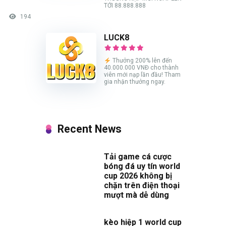
TỚI 88.888.888
194
LUCK8
Thưởng 200% lên đến
40.000.000 VNĐ cho thành
viên mới nạp lần đầu! Tham
gia nhận thưởng ngay.
Recent News
Tải game cá cược
bóng đá uy tín world
cup 2026 không bị
chặn trên điện thoại
mượt mà dễ dùng
kèo hiệp 1 world cup