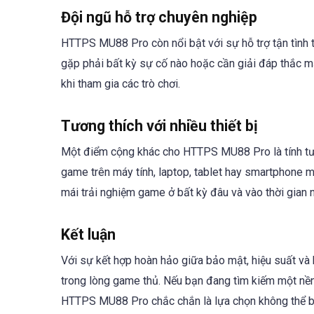
Đội ngũ hỗ trợ chuyên nghiệp
HTTPS MU88 Pro còn nổi bật với sự hỗ trợ tận tình 
gặp phải bất kỳ sự cố nào hoặc cần giải đáp thắc mắ
khi tham gia các trò chơi.
Tương thích với nhiều thiết bị
Một điểm cộng khác cho HTTPS MU88 Pro là tính tương
game trên máy tính, laptop, tablet hay smartphone m
mái trải nghiệm game ở bất kỳ đâu và vào thời gia
Kết luận
Với sự kết hợp hoàn hảo giữa bảo mật, hiệu suất v
trong lòng game thủ. Nếu bạn đang tìm kiếm một nền
HTTPS MU88 Pro chắc chắn là lựa chọn không thể bỏ