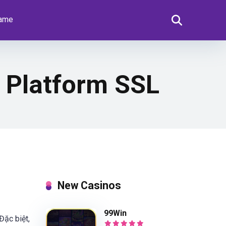
game
 Platform SSL
New Casinos
99Win
Đặc biệt,