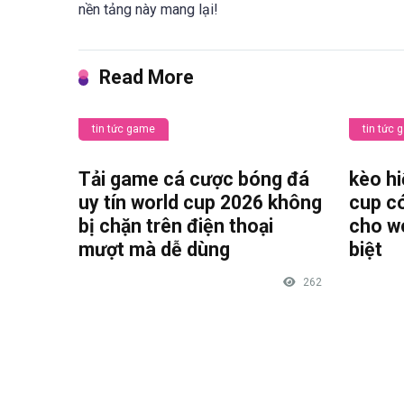
nền tảng này mang lại!
Read More
tin tức game
tin tức
Tải game cá cược bóng đá
kèo hi
uy tín world cup 2026 không
cup có
bị chặn trên điện thoại
cho w
mượt mà dễ dùng
biệt
262