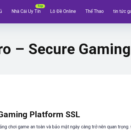
ủ
Nhà Cái Uy Tín
Lô Đề Online
Thể Thao
tin tức 
o – Secure Gaming
Gaming Platform SSL
tảng chơi game an toàn và bảo mật ngày càng trở nên quan trọng. 