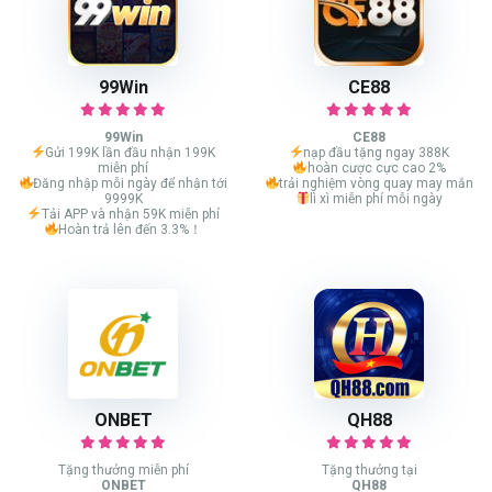
99Win
CE88
99Win
CE88
Gửi 199K lần đầu nhận 199K
nạp đầu tặng ngay 388K
miễn phí
hoàn cược cực cao 2%
Đăng nhập mỗi ngày để nhận tới
trải nghiệm vòng quay may mắn
9999K
lì xì miễn phí mỗi ngày
Tải APP và nhận 59K miễn phí
Hoàn trả lên đến 3.3%！
ONBET
QH88
Tặng thưởng miễn phí
Tặng thưởng tại
ONBET
QH88