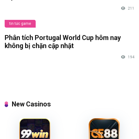
211
tin tức game
Phân tích Portugal World Cup hôm nay
không bị chặn cập nhật
194
New Casinos