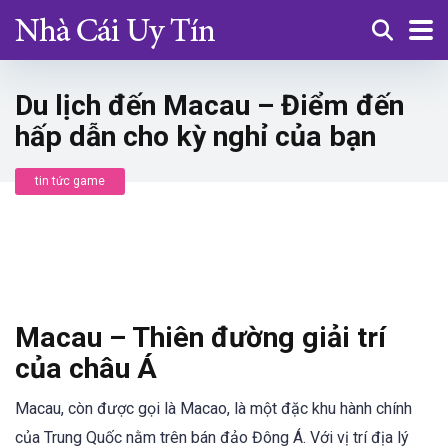
Du lịch đến Macau – Điểm đến
hấp dẫn cho kỳ nghỉ của bạn
tin tức game
Macau – Thiên đường giải trí
của châu Á
Macau, còn được gọi là Macao, là một đặc khu hành chính
của Trung Quốc nằm trên bán đảo Đông Á. Với vị trí địa lý