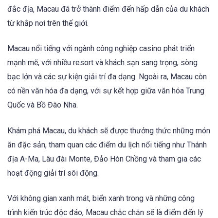
đắc địa, Macau đã trở thành điểm đến hấp dẫn của du khách
từ khắp nơi trên thế giới.
Macau nổi tiếng với ngành công nghiệp casino phát triển
mạnh mẽ, với nhiều resort và khách sạn sang trọng, sòng
bạc lớn và các sự kiện giải trí đa dạng. Ngoài ra, Macau còn
có nền văn hóa đa dạng, với sự kết hợp giữa văn hóa Trung
Quốc và Bồ Đào Nha.
Khám phá Macau, du khách sẽ được thưởng thức những món
ăn đặc sản, tham quan các điểm du lịch nổi tiếng như Thánh
địa A-Ma, Lâu đài Monte, Đảo Hòn Chồng và tham gia các
hoạt động giải trí sôi động.
Với không gian xanh mát, biển xanh trong và những công
trình kiến trúc độc đáo, Macau chắc chắn sẽ là điểm đến lý