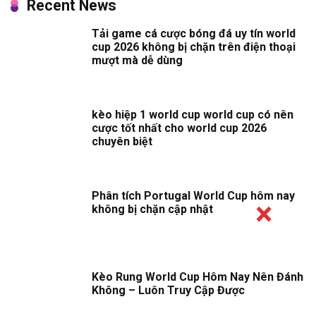
Recent News
Tải game cá cược bóng đá uy tín world
cup 2026 không bị chặn trên điện thoại
mượt mà dễ dùng
kèo hiệp 1 world cup world cup có nên
cược tốt nhất cho world cup 2026
chuyên biệt
Phân tích Portugal World Cup hôm nay
không bị chặn cập nhật
Kèo Rung World Cup Hôm Nay Nên Đánh
Không – Luôn Truy Cập Được