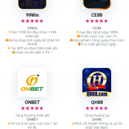
99Win
CE88
99Win
CE88
Gửi 199K lần đầu nhận 199K
nạp đầu tặng ngay 388K
miễn phí
hoàn cược cực cao 2%
Đăng nhập mỗi ngày để nhận tới
trải nghiệm vòng quay may mắn
9999K
lì xì miễn phí mỗi ngày
Tải APP và nhận 59K miễn phí
Hoàn trả lên đến 3.3%！
ONBET
QH88
Tặng thưởng miễn phí
Tặng thưởng tại
ONBET
QH88
Xổ số tỷ lệ cược cực cao 1 ăn
Nhà cái truyền thống và uy tín
99.9k.
nhất Việt Nam.