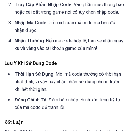
Truy Cập Phần Nhập Code
: Vào phần mục thông báo
hoặc cài đặt trong game nơi có tùy chọn nhập code.
Nhập Mã Code
: Gõ chính xác mã code mà bạn đã
nhận được.
Nhận Thưởng
: Nếu mã code hợp lệ, bạn sẽ nhận ngay
xu và vàng vào tài khoản game của mình!
Lưu Ý Khi Sử Dụng Code
Thời Hạn Sử Dụng
: Mỗi mã code thường có thời hạn
nhất định, vì vậy hãy chắc chắn sử dụng chúng trước
khi hết thời gian.
Đúng Chính Tả
: Đảm bảo nhập chính xác từng ký tự
của mã code để tránh lỗi.
Kết Luận