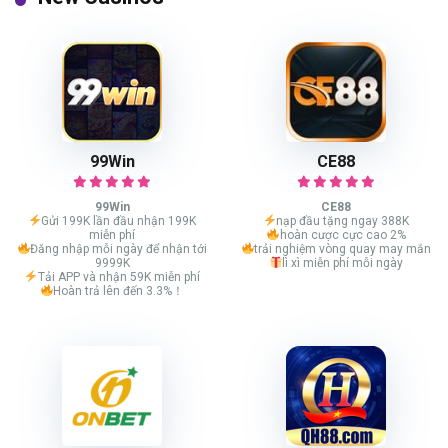
99Win
CE88
99Win
CE88
Gửi 199K lần đầu nhận 199K
nạp đầu tặng ngay 388K
miễn phí
hoàn cược cực cao 2%
Đăng nhập mỗi ngày để nhận tới
trải nghiệm vòng quay may mắn
9999K
lì xì miễn phí mỗi ngày
Tải APP và nhận 59K miễn phí
Hoàn trả lên đến 3.3%！