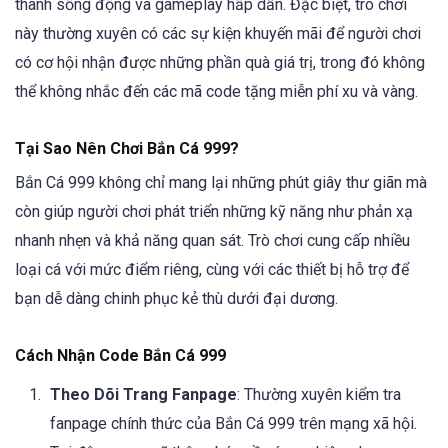
thanh sống động và gameplay hấp dẫn. Đặc biệt, trò chơi
này thường xuyên có các sự kiện khuyến mãi để người chơi
có cơ hội nhận được những phần quà giá trị, trong đó không
thể không nhắc đến các mã code tặng miễn phí xu và vàng.
Tại Sao Nên Chơi Bắn Cá 999?
Bắn Cá 999 không chỉ mang lại những phút giây thư giãn mà
còn giúp người chơi phát triển những kỹ năng như phản xạ
nhanh nhẹn và khả năng quan sát. Trò chơi cung cấp nhiều
loại cá với mức điểm riêng, cùng với các thiết bị hỗ trợ để
bạn dễ dàng chinh phục kẻ thù dưới đại dương.
Cách Nhận Code Bắn Cá 999
Theo Dõi Trang Fanpage
: Thường xuyên kiểm tra
fanpage chính thức của Bắn Cá 999 trên mạng xã hội.