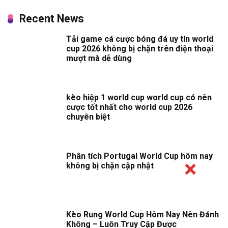
Recent News
Tải game cá cược bóng đá uy tín world
cup 2026 không bị chặn trên điện thoại
mượt mà dễ dùng
kèo hiệp 1 world cup world cup có nên
cược tốt nhất cho world cup 2026
chuyên biệt
Phân tích Portugal World Cup hôm nay
không bị chặn cập nhật
Kèo Rung World Cup Hôm Nay Nên Đánh
Không – Luôn Truy Cập Được