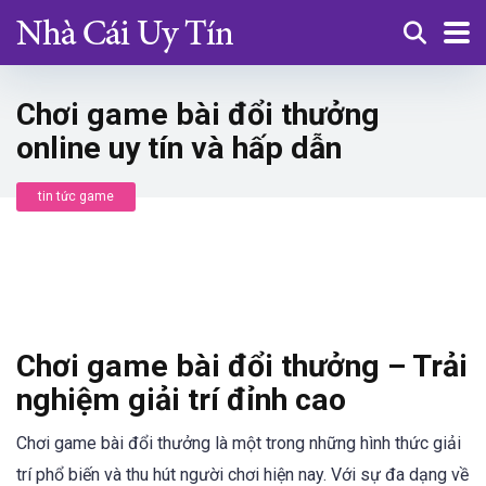
Chơi game bài đổi thưởng
online uy tín và hấp dẫn
tin tức game
Chơi game bài đổi thưởng – Trải
nghiệm giải trí đỉnh cao
Chơi game bài đổi thưởng là một trong những hình thức giải
trí phổ biến và thu hút người chơi hiện nay. Với sự đa dạng về