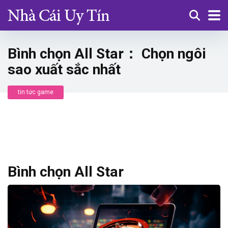
Bình chọn All Star： Chọn ngôi
sao xuất sắc nhất
tin tức game
Bình chọn All Star