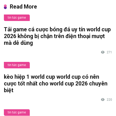
Read More
tin tức game
Tải game cá cược bóng đá uy tín world cup
2026 không bị chặn trên điện thoại mượt
mà dễ dùng
271
tin tức game
kèo hiệp 1 world cup world cup có nên
cược tốt nhất cho world cup 2026 chuyên
biệt
220
tin tức game