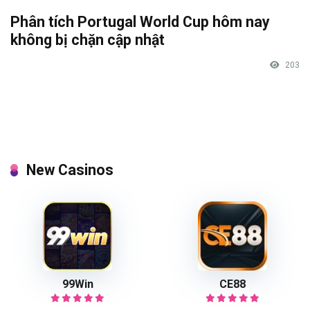
Phân tích Portugal World Cup hôm nay
không bị chặn cập nhật
203
New Casinos
99Win
CE88