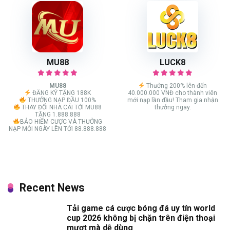
MU88
LUCK8
MU88
Thưởng 200% lên đến
ĐĂNG KÝ TẶNG 188K
40.000.000 VNĐ cho thành viên
THƯỞNG NẠP ĐẦU 100%
mới nạp lần đầu! Tham gia nhận
THAY ĐỔI NHÀ CÁI TỚI MU88
thưởng ngay.
TẶNG 1.888.888
BẢO HIỂM CƯỢC VÀ THƯỞNG
NẠP MỖI NGÀY LÊN TỚI 88.888.888
Recent News
Tải game cá cược bóng đá uy tín world
cup 2026 không bị chặn trên điện thoại
mượt mà dễ dùng